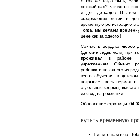
А как же тогда быть, есл
детский сад? К счастью все
и для детсадов. В этом 
оформления детей в дошк
временную регистрацию в э
Тогда, мы делаем временн
цене как за одного !
Сейчас в Бердске любое 
(детские сады, ясли) при з
проживал
в районе, ко
учреждением. Обычно ро
ребенка и на одного из род
всего обучения в детском
покрывает весь период в 
отдельные формы, вместо 
из свид-ва рождении .
Обновление страницы: 04.0
Купить временную пр
Пишите нам в чат Te